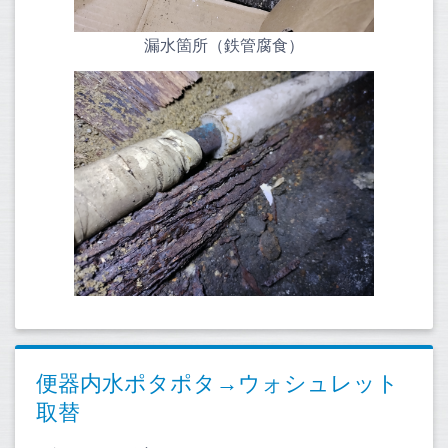
漏水箇所（鉄管腐食）
便器内水ポタポタ→ウォシュレット
取替